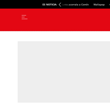
ES NOTICIA:
Junts acorrala a Comín
Wallapop