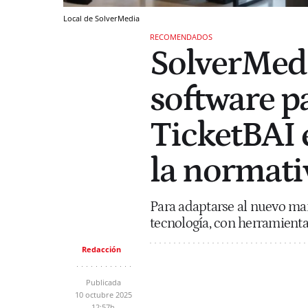
Local de SolverMedia
RECOMENDADOS
SolverMed
software p
TicketBAI
la normativ
Para adaptarse al nuevo marc
tecnología, con herramient
Redacción
Publicada
10 octubre 2025
12:57h