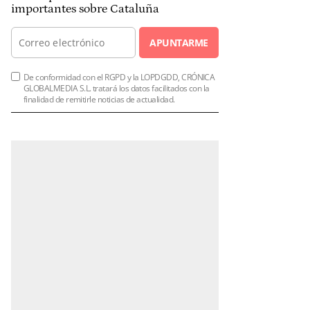
importantes sobre Cataluña
APUNTARME
De conformidad con el RGPD y la LOPDGDD, CRÓNICA
GLOBALMEDIA S.L. tratará los datos facilitados con la
finalidad de remitirle noticias de actualidad.