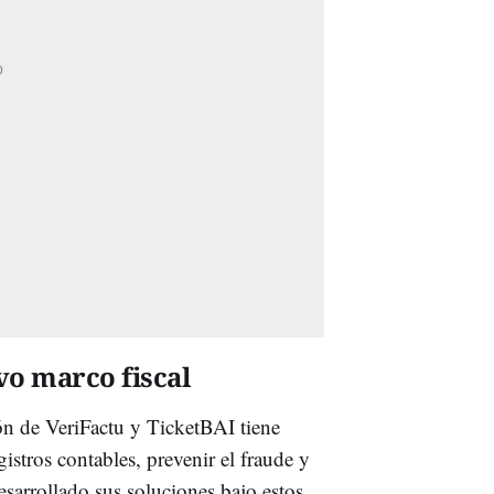
vo marco fiscal
ón de VeriFactu y TicketBAI tiene
istros contables, prevenir el fraude y
esarrollado sus soluciones bajo estos