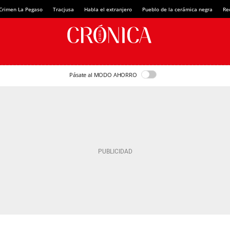
Crimen La Pegaso
Tracjusa
Habla el extranjero
Pueblo de la cerámica negra
Re
Pásate al MODO AHORRO