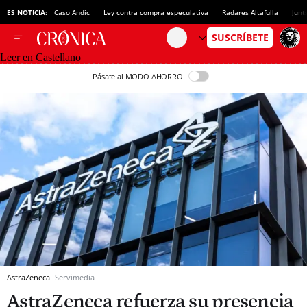
ES NOTICIA:
Caso Andic
Ley contra compra especulativa
Radares Altafulla
Junt
Leer en Castellano
Pásate al MODO AHORRO
AstraZeneca
Servimedia
AstraZeneca refuerza su presencia