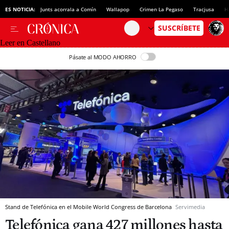
ES NOTICIA:
Junts acorrala a Comín
Wallapop
Crimen La Pegaso
Tracjusa
H
Leer en Castellano
Pásate al MODO AHORRO
Stand de Telefónica en el Mobile World Congress de Barcelona
Servimedia
Telefónica gana 427 millones hasta