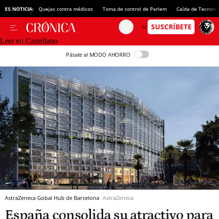
ES NOTICIA:
Quejas contra médicos
Toma de control de Parlem
Caída de Tecnotr
Leer en Castellano
Pásate al MODO AHORRO
AstraZeneca Gobal Hub de Barcelona
AstraZeneca
España consolida su atractivo para