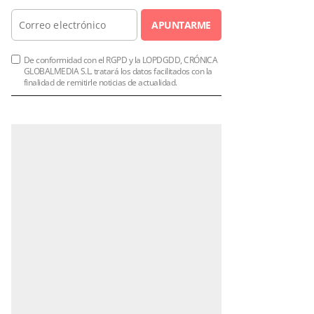
APUNTARME
De conformidad con el RGPD y la LOPDGDD, CRÓNICA
GLOBALMEDIA S.L. tratará los datos facilitados con la
finalidad de remitirle noticias de actualidad.