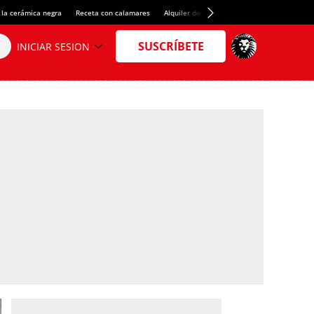
 la cerámica negra
Receta con calamares
Alquiler de habitaciones en España
Créd