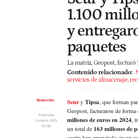
1.100 mill
y entregar
paquetes
La matriz, Geopost, facturó
Contenido relacionado:
N
servicios de almacenaje, re
Redacción
Seur
Tipsa
y
, que forman par
Geopost, facturaron de forma
Publicada
millones de euros en 2024
, 
6 marzo 2025
18:18h
163 millones de p
un total de
según han anunciado en un c