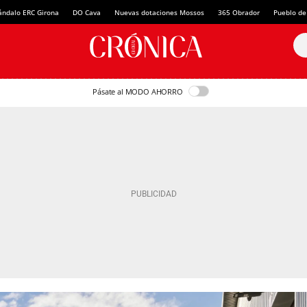
ándalo ERC Girona
DO Cava
Nuevas dotaciones Mossos
365 Obrador
Pueblo de
Pásate al MODO AHORRO