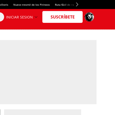
lítoris
Nuevo tresmil de los Pirineos
Ruta fácil de montaña
El arroz más meloso