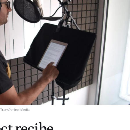
TransPerfect Media
ct recibe