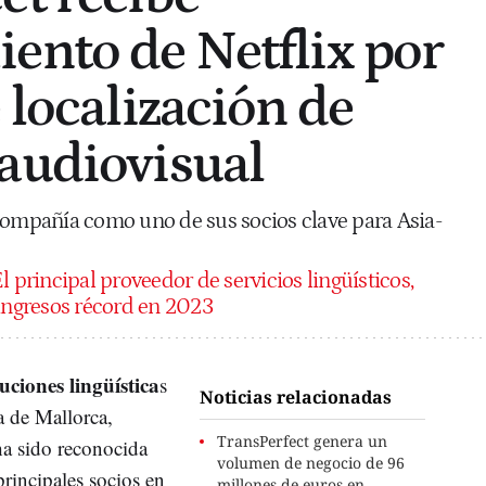
ento de Netflix por
 localización de
audiovisual
compañía como uno de sus socios clave para Asia-
l principal proveedor de servicios lingüísticos,
 ingresos récord en 2023
luciones lingüística
s
Noticias relacionadas
a de Mallorca,
TransPerfect genera un
ha sido reconocida
volumen de negocio de 96
incipales socios en
millones de euros en