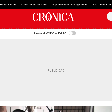
rol de Parlem
Caída de Tecnotramit
El plan oculto de Puigdemont
Succionador de c
Pásate al MODO AHORRO