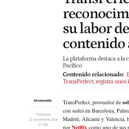
reconocimi
su labor de
contenido 
La plataforma destaca a la 
Pacífico
Contenido relacionado:
E
TransPerfect, registra unos
Servimedia
so
TransPerfect, proveedor de
con sedes en Barcelona, Palm
Publicada
Madrid, Alicante y Valencia, 
22 noviembre 2024
17:33h
Netflix
por
como uno de sus pr