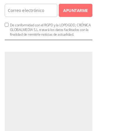
APUNTARME
De conformidad con el RGPD y la LOPDGDD, CRÓNICA
GLOBALMEDIA S.L. tratará los datos facilitados con la
finalidad de remitirle noticias de actualidad.