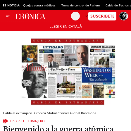
ES NOTICIA:
Quejas contra médicos
Toma de control de Parlem
Caída de Tecnotr
LLEGIR EN CATALÀ
Pásate al MODO AHORRO
Habla el extranjero
Crónica Global
Crónica Global
Barcelona
HABLA EL EXTRANJERO
Bienvenido a la guerra atómica