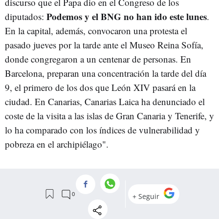
discurso que el Papa dio en el Congreso de los
Podemos y el BNG no han ido este lunes
diputados:
.
En la capital, además, convocaron una protesta el
pasado jueves por la tarde ante el Museo Reina Sofía,
donde congregaron a un centenar de personas. En
Barcelona, preparan una concentración la tarde del día
9, el primero de los dos que León XIV pasará en la
ciudad. En Canarias, Canarias Laica ha denunciado el
coste de la visita a las islas de Gran Canaria y Tenerife, y
lo ha comparado con los índices de vulnerabilidad y
pobreza en el archipiélago".
"Pero apenas salen a la calle: porque hay otras guerras
más acuciantes (como la crisis de vivienda o los recortes
en servicios públicos); y porque los posicionamientos
Francis Prevost
de
contra las políticas de deportación