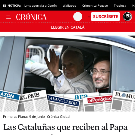
ES NOTICIA:
Junts acorrala a Comín
Wallapop
Crimen La Pegaso
Tracjusa
H
LLEGIR EN CATALÀ
Pásate al MODO AHORRO
Primeras Planas 9 de junio
Crónica Global
Las Cataluñas que reciben al Papa