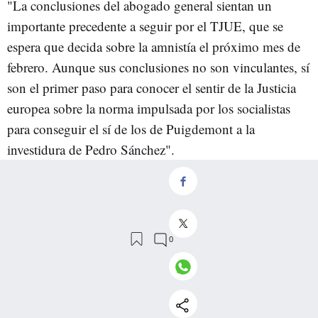
"La conclusiones del abogado general sientan un
importante precedente a seguir por el TJUE, que se
espera que decida sobre la amnistía el próximo mes de
febrero. Aunque sus conclusiones no son vinculantes, sí
son el primer paso para conocer el sentir de la Justicia
europea sobre la norma impulsada por los socialistas
para conseguir el sí de los de Puigdemont a la
investidura de Pedro Sánchez".
"El consejero jurídico defendió en sus conclusiones que
la ley de amnistía no afecta a los intereses financieros de
la UE y que tampoco contraviene la directiva
comunitaria sobre los delitos de terrorismo. Este podría
ser el primer paso para que el TJUE avale a los líderes
del 'procés', lo que supondría un importante precedente
de cara a la resolución pendiente del Constitucional".