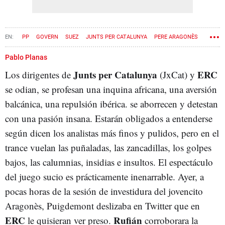
PP
GOVERN
SUEZ
JUNTS PER CATALUNYA
PERE ARAGONÈS
CORONAVIRUS
Pablo Planas
Junts per Catalunya
ERC
Los dirigentes de
(JxCat) y
se odian, se profesan una inquina africana, una aversión
balcánica, una repulsión ibérica. se aborrecen y detestan
con una pasión insana. Estarán obligados a entenderse
según dicen los analistas más finos y pulidos, pero en el
trance vuelan las puñaladas, las zancadillas, los golpes
bajos, las calumnias, insidias e insultos. El espectáculo
del juego sucio es prácticamente inenarrable. Ayer, a
pocas horas de la sesión de investidura del jovencito
Aragonès, Puigdemont deslizaba en Twitter que en
ERC
Rufián
le quisieran ver preso.
corroborara la