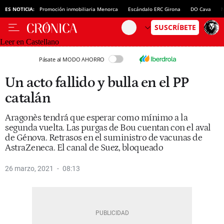
ES NOTICIA:
Promoción inmobiliaria Menorca
Escándalo ERC Girona
DO Cava
N
Leer en Castellano
Pásate al MODO AHORRO
Un acto fallido y bulla en el PP
catalán
Aragonès tendrá que esperar como mínimo a la
segunda vuelta. Las purgas de Bou cuentan con el aval
de Génova. Retrasos en el suministro de vacunas de
AstraZeneca. El canal de Suez, bloqueado
26 marzo, 2021
08:13