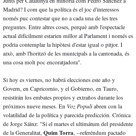
Junts per Catalunya en minoria com Pedro Sánchez a
Madrid? I com que la política és el joc d'interessos
només puc contestar que no a cada una de les tres
preguntes. Entre altres coses, perquè amb l'espectacle
actual difícilment estarien millor al Parlament i només es
podria contemplar la hipòtesi d'estar igual o pitjor. I
això, amb l'horitzó de les municipals a la cantonada, és
una cosa molt poc encoratjadora".
Si hoy es viernes, no habrá elecciones este año y
Govern, en Capricornio, y el Gobierno, en Tauro,
resistirán los embates propios y extraños durante los
próximos nueve meses. En
Voz Populi
abren con la
volatilidad de la política y parecida predicción. Crónica
de Jorge Sáinz: "Si el martes el ultimátum del presidente
Quim Torra
de la Generalitat,
, --referéndum pactado