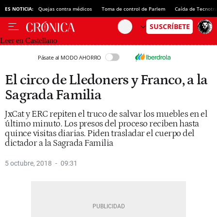
ES NOTICIA:
Quejas contra médicos
Toma de control de Parlem
Caída de Tecnotr
Leer en Castellano
Pásate al MODO AHORRO
El circo de Lledoners y Franco, a la
Sagrada Familia
JxCat y ERC repiten el truco de salvar los muebles en el
último minuto. Los presos del proceso reciben hasta
quince visitas diarias. Piden trasladar el cuerpo del
dictador a la Sagrada Familia
5 octubre, 2018
09:31