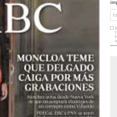
imp
D
C
f
a