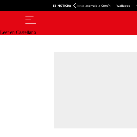
ES NOTICIA:
Junts acorrala a Comín
Wallapop
Leer en Castellano