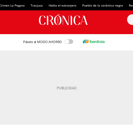
Crimen La Pegaso
Tracjusa
Habla el extranjero
Pueblo de la cerámica negra
Re
Pásate al MODO AHORRO