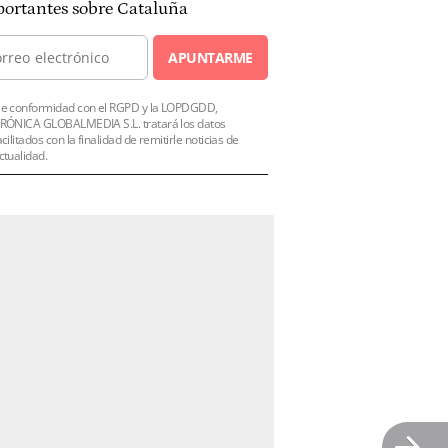
ortantes sobre Cataluña
APUNTARME
e conformidad con el RGPD y la LOPDGDD,
RÓNICA GLOBALMEDIA S.L. tratará los datos
acilitados con la finalidad de remitirle noticias de
ctualidad.