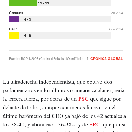
4 - 26
12 - 13
Comuns
35 en 2024
6 en 2024
6 - 18
4 - 5
CUP
15 en 2024
4 en 2024
2 - 13
4 - 5
Fuente: BOP 1/2026 (Centre d'Estudis d'Opinió)[cite: 1]
CRÓNICA GLOBAL
La ultraderecha independentista, que obtuvo dos
parlamentarios en los últimos comicios catalanes, sería
la tercera fuerza, por detrás de un
PSC
que sigue por
delante de todos, aunque con menos fuerza --en el
último barómetro del CEO ya bajó de los 42 actuales a
los 38-40, y ahora cae a 36-38--, y de
ERC
, que por su