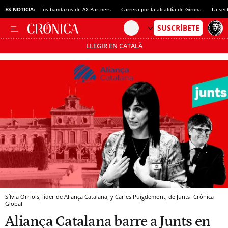
ES NOTICIA:
Los bandazos de AX Partners
Carrera por la alcaldía de Girona
La sec
LLEGIR EN CATALÀ
Pásate al MODO AHORRO
Sílvia Orriols, líder de Aliança Catalana, y Carles Puigdemont, de Junts
Crónica
Global
Aliança Catalana barre a Junts en