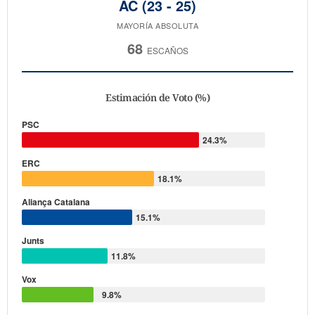
AC (23 - 25)
MAYORÍA ABSOLUTA
68
ESCAÑOS
Reparto de escaños (Hemiciclo)
Estimación de Voto (%)
PSC
24.3%
ERC
18.1%
Aliança Catalana
15.1%
Junts
11.8%
Vox
9.8%