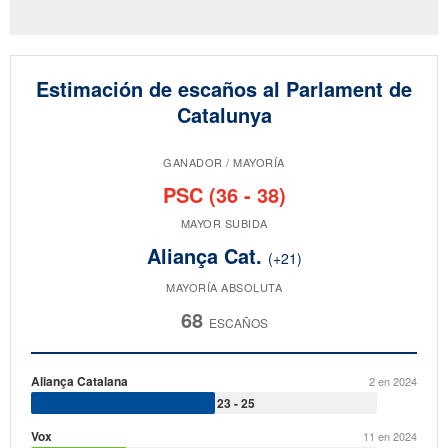
Estimación de escaños al Parlament de
Catalunya
GANADOR / MAYORÍA
PSC (36 - 38)
MAYOR SUBIDA
Aliança Cat.
(+21)
MAYORÍA ABSOLUTA
68
ESCAÑOS
Aliança Catalana
42 en 2024
2 en 2024
6 - 38
23 - 25
Vox
20 en 2024
11 en 2024