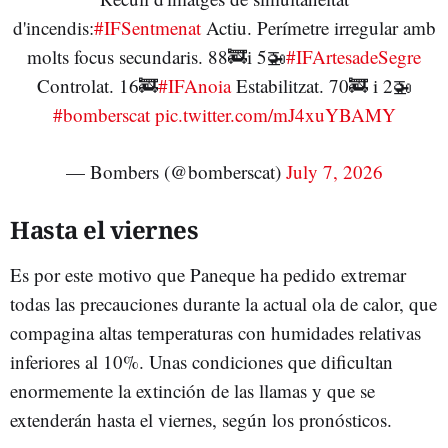
d'incendis:
#IFSentmenat
Actiu. Perímetre irregular amb
molts focus secundaris. 88🚒i 5🚁
#IFArtesadeSegre
Controlat. 16🚒
#IFAnoia
Estabilitzat. 70🚒 i 2🚁
#bomberscat
pic.twitter.com/mJ4xuYBAMY
— Bombers (@bomberscat)
July 7, 2026
Hasta el viernes
Es por este motivo que Paneque ha pedido extremar
todas las precauciones durante la actual ola de calor, que
compagina altas temperaturas con humidades relativas
inferiores al 10%. Unas condiciones que dificultan
enormemente la extinción de las llamas y que se
extenderán hasta el viernes, según los pronósticos.