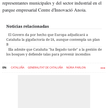
representantes municipales y del sector industrial en el
parque empresarial Centre d'Innovació Anoia.
Noticias relacionadas
El Govern da por hecho que Europa adjudicará a
Cataluña la gigafactoría de IA, aunque contempla un plan
B
Illa admite que Cataluña "ha llegado tarde" a la gestión de
los bosques y defiende talas para prevenir incendios
CATALUÑA
GENERALITAT DE CATALUÑA
NÚRIA PARLON
INCENDIO
BOMBEROS
GOVERN
SALVADOR ILLA
ALBERT DALMAU
SÍLVIA PANEQUE
ÒSCAR ORDEIG