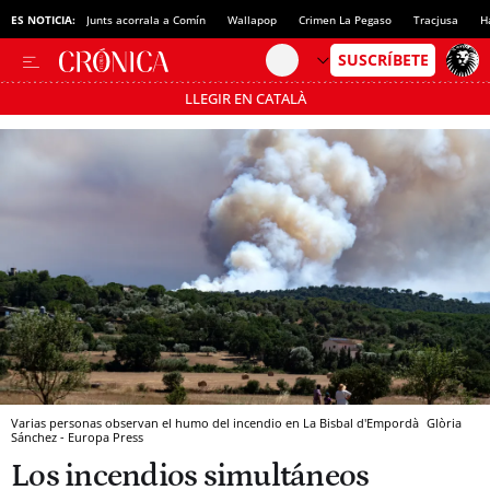
ES NOTICIA:
Junts acorrala a Comín
Wallapop
Crimen La Pegaso
Tracjusa
H
LLEGIR EN CATALÀ
Pásate al MODO AHORRO
Varias personas observan el humo del incendio en La Bisbal d'Empordà
Glòria
Sánchez - Europa Press
Los incendios simultáneos