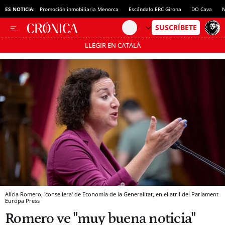
ES NOTICIA:
Promoción inmobiliaria Menorca
Escándalo ERC Girona
DO Cava
N
LLEGIR EN CATALÀ
Pásate al MODO AHORRO
Alícia Romero, 'consellera' de Economía de la Generalitat, en el atril del Parlament
Europa Press
Romero ve "muy buena noticia"