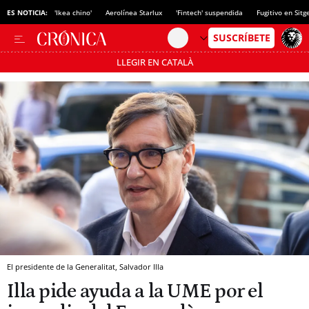
ES NOTICIA:
'Ikea chino'
Aerolínea Starlux
'Fintech' suspendida
Fugitivo en Sitg
LLEGIR EN CATALÀ
Pásate al MODO AHORRO
El presidente de la Generalitat, Salvador Illa
Illa pide ayuda a la UME por el