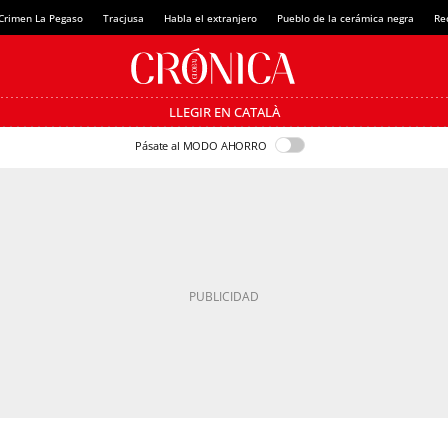
Crimen La Pegaso
Tracjusa
Habla el extranjero
Pueblo de la cerámica negra
Re
LLEGIR EN CATALÀ
Pásate al MODO AHORRO