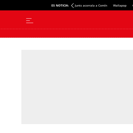
ES NOTICIA:
Junts acorrala a Comín
Wallapop