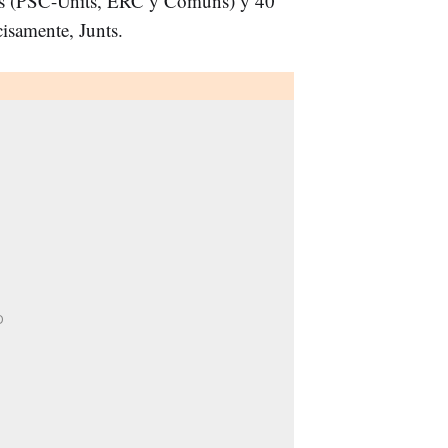
vas (PSC-Units, ERC y Comuns) y 40
isamente, Junts.