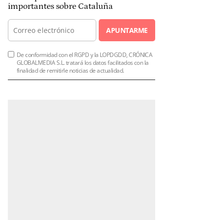
importantes sobre Cataluña
APUNTARME
De conformidad con el RGPD y la LOPDGDD, CRÓNICA
GLOBALMEDIA S.L. tratará los datos facilitados con la
finalidad de remitirle noticias de actualidad.