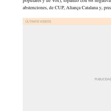
populares y de Vox), topando con 68 negati
abstenciones, de CUP, Aliança Catalana y, prec