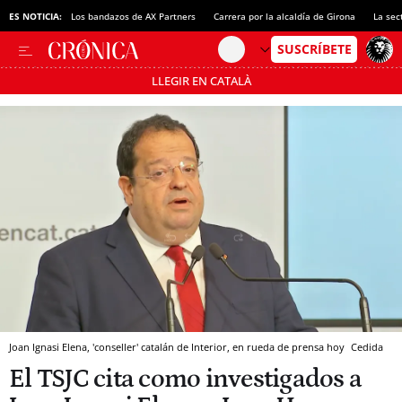
ES NOTICIA:
Los bandazos de AX Partners
Carrera por la alcaldía de Girona
La sec
LLEGIR EN CATALÀ
Pásate al MODO AHORRO
Joan Ignasi Elena, 'conseller' catalán de Interior, en rueda de prensa hoy
Cedida
El TSJC cita como investigados a