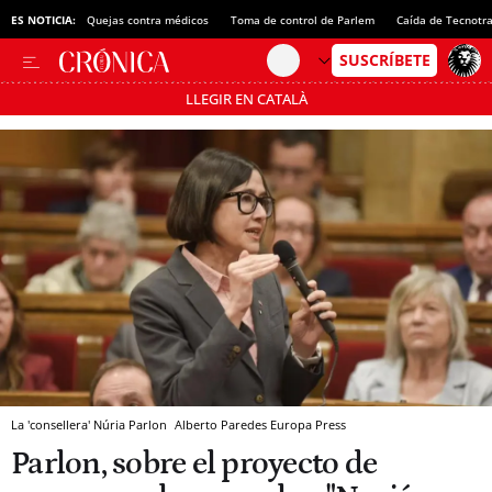
ES NOTICIA:
Quejas contra médicos
Toma de control de Parlem
Caída de Tecnotr
LLEGIR EN CATALÀ
Pásate al MODO AHORRO
La 'consellera' Núria Parlon
Alberto Paredes
Europa Press
Parlon, sobre el proyecto de