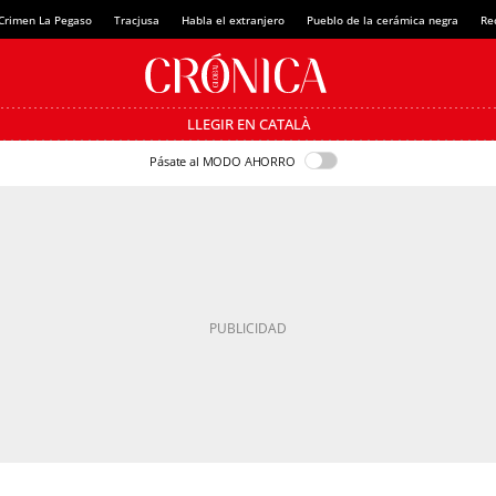
Crimen La Pegaso
Tracjusa
Habla el extranjero
Pueblo de la cerámica negra
Re
LLEGIR EN CATALÀ
Pásate al MODO AHORRO