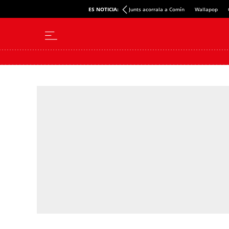
ES NOTICIA:
Junts acorrala a Comín
Wallapop