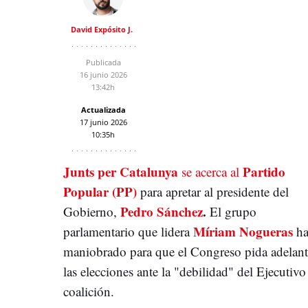
David Expósito J.
Publicada
16 junio 2026
13:42h
Actualizada
17 junio 2026
10:35h
Junts per Catalunya
Partido
se acerca al
Popular (PP)
para
apretar al presidente del
Pedro Sánchez
.
Gobierno,
El grupo
Míriam Nogueras
parlamentario que lidera
h
maniobrado para que el Congreso pida adelant
las elecciones ante la "debilidad" del Ejecutivo
coalición.