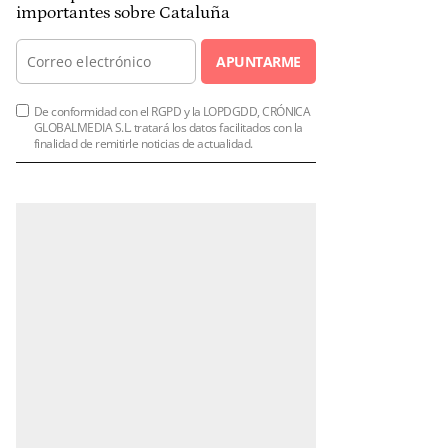
importantes sobre Cataluña
APUNTARME
De conformidad con el RGPD y la LOPDGDD, CRÓNICA
GLOBALMEDIA S.L. tratará los datos facilitados con la
finalidad de remitirle noticias de actualidad.