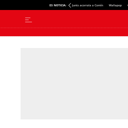
ES NOTICIA:
Junts acorrala a Comín
Wallapop