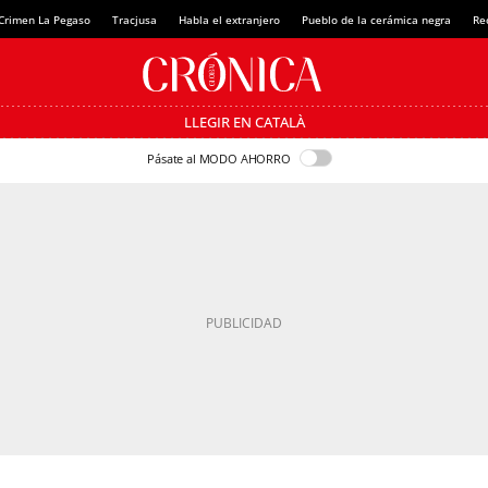
Crimen La Pegaso
Tracjusa
Habla el extranjero
Pueblo de la cerámica negra
Re
LLEGIR EN CATALÀ
Pásate al MODO AHORRO