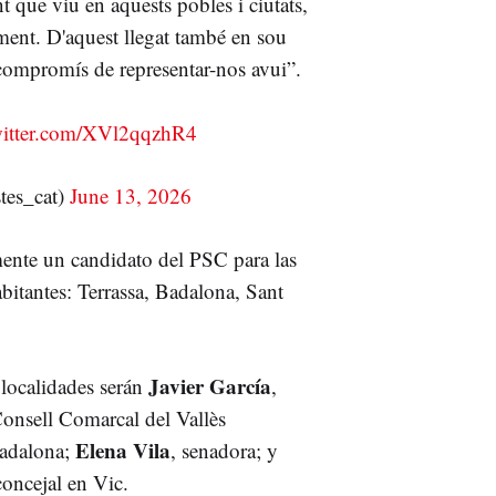
t que viu en aquests pobles i ciutats,
ment. D'aquest llegat també en sou
l compromís de representar-nos avui”.
witter.com/XVl2qqzhR4
tes_cat)
June 13, 2026
mente un candidato del PSC para las
itantes: Terrassa, Badalona, Sant
Javier García
s localidades serán
,
onsell Comarcal del Vallès
Elena Vila
Badalona;
, senadora; y
concejal en Vic.