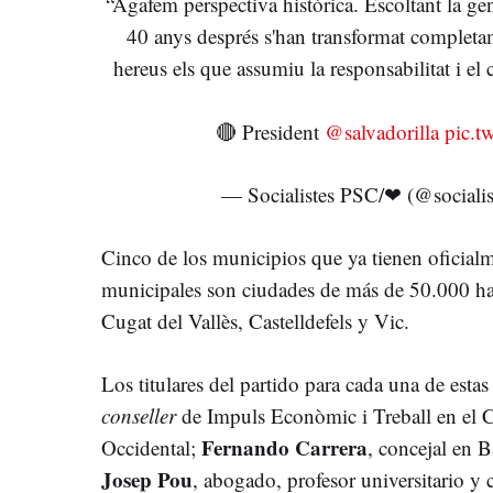
“Agafem perspectiva històrica. Escoltant la gen
40 anys després s'han transformat completa
hereus els que assumiu la responsabilitat i e
🔴 President
@salvadorilla
pic.t
— Socialistes PSC/❤ (@socialis
Cinco de los municipios que ya tienen oficial
municipales son ciudades de más de 50.000 hab
Cugat del Vallès, Castelldefels y Vic.
Los titulares del partido para cada una de esta
conseller
de Impuls Econòmic i Treball en el C
Fernando Carrera
Occidental;
, concejal en 
Josep Pou
, abogado, profesor universitario y 