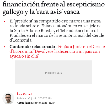
financiación frente al escepticismo
gallego y la 'rara avis' vasca
El 'president' ha compartido este martes una mesa
redonda sobre el Estado autonómico con el jefe de
la Xunta Alfonso Rueda y el 'lehendakari' Imanol
Pradales en el marco de la reunión anual del Cercle
d'Economia
Contenido relacionado
:
Feijóo a Junts en el Cercle
d’Economia: "Devolveré la decencia a mi país con
ayuda o sin ella"
Àlex Cárcel
Publicada
2 junio 2026
17:19h
Actualizada
3 junio 2026
13:08h