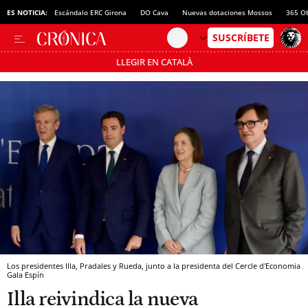
aria Menorca
ES NOTICIA:
Escándalo ERC Girona
DO Cava
Nuevas dotaciones Mossos
365 O
LLEGIR EN CATALÀ
Pásate al MODO AHORRO
Los presidentes Illa, Pradales y Rueda, junto a la presidenta del Cercle d'Economia
Gala Espín
Illa reivindica la nueva