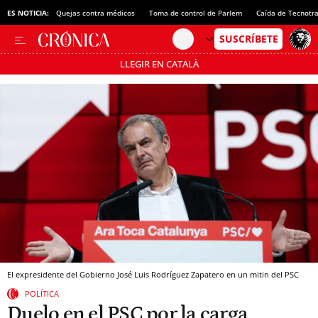
ES NOTICIA:
Quejas contra médicos
Toma de control de Parlem
Caída de Tecnotr
LLEGIR EN CATALÀ
Pásate al MODO AHORRO
El expresidente del Gobierno José Luis Rodríguez Zapatero en un mitin del PSC
POLÍTICA
Duelo en el PSC por la carga