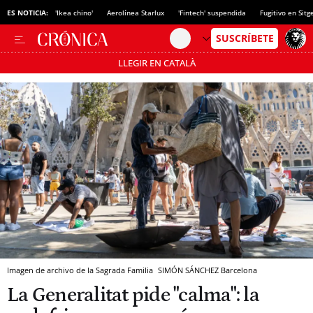
ES NOTICIA:
'Ikea chino'
Aerolínea Starlux
'Fintech' suspendida
Fugitivo en Sitg
LLEGIR EN CATALÀ
Pásate al MODO AHORRO
Imagen de archivo de la Sagrada Familia
SIMÓN SÁNCHEZ
Barcelona
La Generalitat pide "calma": la