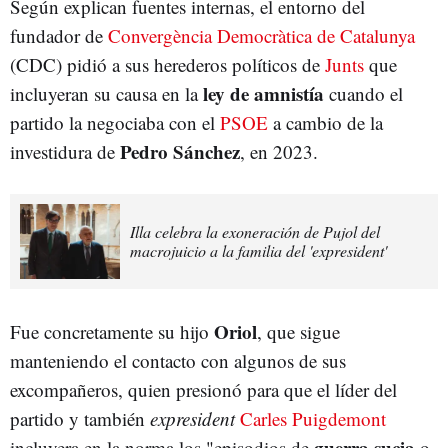
Según explican fuentes internas, el entorno del
fundador de
Convergència Democràtica de Catalunya
(CDC) pidió a sus herederos políticos de
Junts
que
ley de amnistía
incluyeran su causa en la
cuando el
partido la negociaba con el
PSOE
a cambio de la
Pedro Sánchez
investidura de
, en 2023.
Illa celebra la exoneración de Pujol del
macrojuicio a la familia del 'expresident'
Oriol
Fue concretamente su hijo
, que sigue
manteniendo el contacto con algunos de sus
excompañeros, quien presionó para que el líder del
partido y también
expresident
Carles Puigdemont
guerra sucia
incluyera en la norma los "episodios de
o