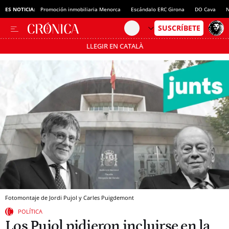
ES NOTICIA:
Promoción inmobiliaria Menorca
Escándalo ERC Girona
DO Cava
N
LLEGIR EN CATALÀ
Pásate al MODO AHORRO
Fotomontaje de Jordi Pujol y Carles Puigdemont
POLÍTICA
Los Pujol pidieron incluirse en la