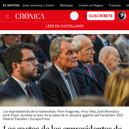
ES NOTICIA:
Junts acorrala a Comín
Wallapop
Crimen La Pegaso
Tracjusa
H
LEER EN CASTELLANO
Pásate al MODO AHORRO
Los expresidentes de la Generalitat, Pere Aragonès, Artur Mas, José Montilla y
Jordi Pujol, durante el acto de la izada de la 'senyera' gigante del Parlament 2025
Alberto Paredes / Europa Press