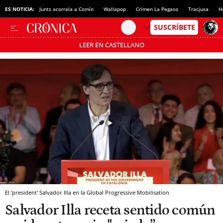
ES NOTICIA:
Junts acorrala a Comín
Wallapop
Crimen La Pegaso
Tracjusa
H
LEER EN CASTELLANO
Pásate al MODO AHORRO
El 'president' Salvador Illa en la Global Progressive Mobilisation
Salvador Illa receta sentido común