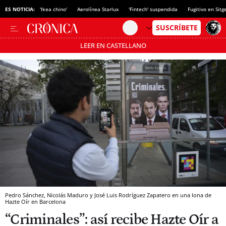
ES NOTICIA:
'Ikea chino'
Aerolínea Starlux
'Fintech' suspendida
Fugitivo en Sitg
LEER EN CASTELLANO
Pásate al MODO AHORRO
Pedro Sánchez, Nicolás Maduro y José Luis Rodríguez Zapatero en una lona de
Hazte Oír en Barcelona
“Criminales”: así recibe Hazte Oír a