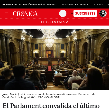
ES NOTICIA:
Promoción inmobiliaria Menorca
Escándalo ERC Girona
DO Cava
N
LLEGIR EN CATALÀ
Pásate al MODO AHORRO
Josep Maria Jové interviene en el pleno de investidura en el Parlament de
Cataluña
Luis Miguel Añón
CRÓNICA GLOBAL
El Parlament convalida el último