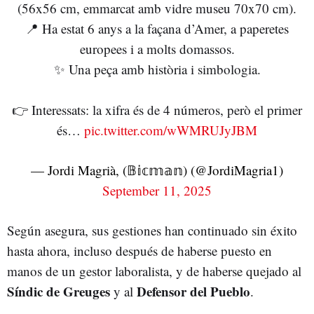
(56x56 cm, emmarcat amb vidre museu 70x70 cm).
📍 Ha estat 6 anys a la façana d’Amer, a paperetes
europees i a molts domassos.
✨ Una peça amb història i simbologia.
👉 Interessats: la xifra és de 4 números, però el primer
és…
pic.twitter.com/wWMRUJyJBM
— Jordi Magrià, (𝔹𝕚𝕔𝕞𝕒𝕟) (@JordiMagria1)
September 11, 2025
Según asegura, sus gestiones han continuado sin éxito
hasta ahora, incluso después de haberse puesto en
manos de un gestor laboralista, y de haberse quejado al
Síndic de Greuges
Defensor del Pueblo
y al
.