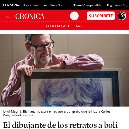
ES NOTICIA:
'Ikea chino'
Aerolínea Starlux
'Fintech' suspendida
Fugitivo en Sitg
LEER EN CASTELLANO
Pásate al MODO AHORRO
Jordi Magrià, Bicman, muestra el retrato a bolígrafo que le hizo a Carles
Puigdemont
cedida
El dibujante de los retratos a boli