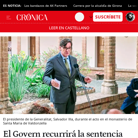
ES NOTICIA:
Los bandazos de AX Partners
Carrera por la alcaldía de Girona
La sec
LEER EN CASTELLANO
Pásate al MODO AHORRO
El presidente de la Generalitat, Salvador Illa, durante el acto en el monasterio de
Santa Maria de Valdonzella
El Govern recurrirá la sentencia