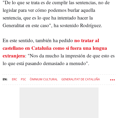
"De lo que se trata es de cumplir las sentencias, no de
legislar para ver cómo podemos burlar aquella
sentencia, que es lo que ha intentado hacer la
Generalitat en este caso", ha sostenido Rodríguez.
no tratar al
En este sentido, también ha pedido
castellano en Cataluña como si fuera una lengua
extranjera
: "Nos da mucho la impresión de que esto es
lo que está pasando demasiado a menudo".
ERC
PSC
ÒMNIUM CULTURAL
GENERALITAT DE CATALUÑA
INMERSIÓN LINGÜÍSTICA
BILINGÜISMO
NACIONALISMO
LENGUA CATALANA
LENGUA CASTELLANA
TSJC
COMUNS
JUNTS PER CATALUNYA
SALVADOR ILLA
ASAMBLEA POR UNA ESCUELA BILINGÜE (AEB)
FRANCESC XAVIER VILA