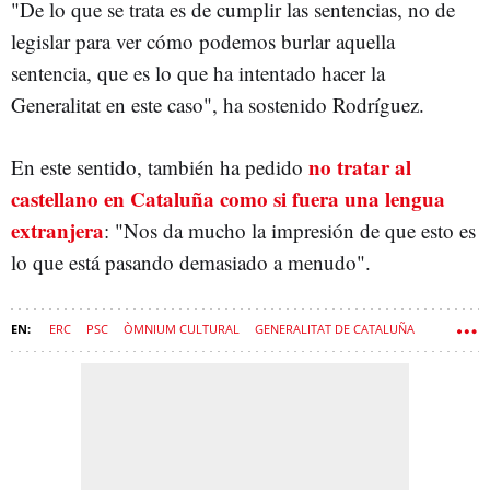
"De lo que se trata es de cumplir las sentencias, no de
legislar para ver cómo podemos burlar aquella
sentencia, que es lo que ha intentado hacer la
Generalitat en este caso", ha sostenido Rodríguez.
no tratar al
En este sentido, también ha pedido
castellano en Cataluña como si fuera una lengua
extranjera
: "Nos da mucho la impresión de que esto es
lo que está pasando demasiado a menudo".
ERC
PSC
ÒMNIUM CULTURAL
GENERALITAT DE CATALUÑA
INMERSIÓN LINGÜÍSTICA
BILINGÜISMO
NACIONALISMO
LENGUA CATALANA
LENGUA CASTELLANA
TSJC
COMUNS
JUNTS PER CATALUNYA
SALVADOR ILLA
ASAMBLEA POR UNA ESCUELA BILINGÜE (AEB)
FRANCESC XAVIER VILA