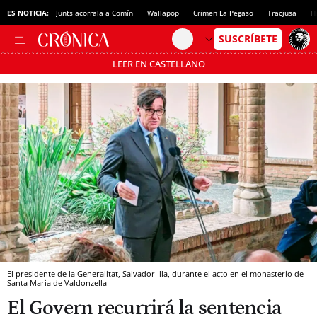
ES NOTICIA:
Junts acorrala a Comín
Wallapop
Crimen La Pegaso
Tracjusa
H
LEER EN CASTELLANO
Pásate al MODO AHORRO
El presidente de la Generalitat, Salvador Illa, durante el acto en el monasterio de
Santa Maria de Valdonzella
El Govern recurrirá la sentencia