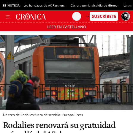
ES NOTICIA:
Los bandazos de AX Partners
Carrera por la alcaldía de Girona
La sec
LEER EN CASTELLANO
Pásate al MODO AHORRO
Un tren de Rodalies fuera de servicio
Europa Press
Rodalies renovará su gratuidad