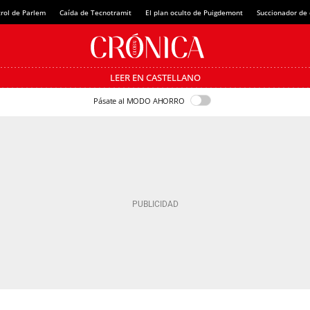
rol de Parlem
Caída de Tecnotramit
El plan oculto de Puigdemont
Succionador de c
LEER EN CASTELLANO
Pásate al MODO AHORRO