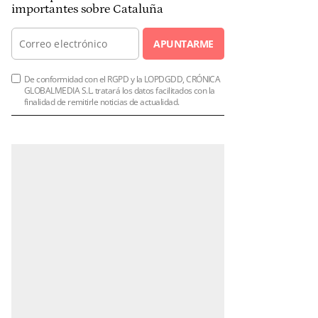
importantes sobre Cataluña
APUNTARME
De conformidad con el RGPD y la LOPDGDD, CRÓNICA
GLOBALMEDIA S.L. tratará los datos facilitados con la
finalidad de remitirle noticias de actualidad.