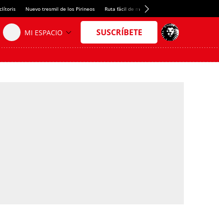
lítoris
Nuevo tresmil de los Pirineos
Ruta fácil de montaña
El arroz más meloso