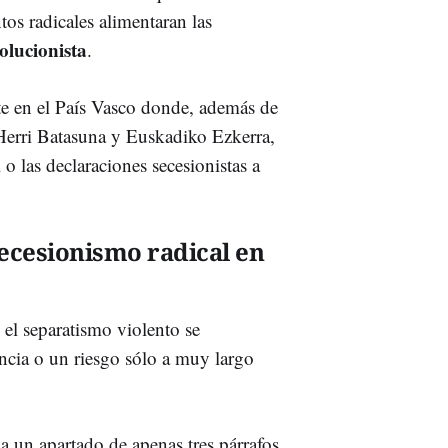
os radicales alimentaran las
volucionista
.
e en el País Vasco donde, además de
Herri Batasuna y Euskadiko Ezkerra,
 o las declaraciones secesionistas a
secesionismo radical en
, el separatismo violento se
ncia o un riesgo sólo a muy largo
a un apartado de apenas tres párrafos