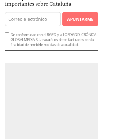
importantes sobre Cataluña
APUNTARME
De conformidad con el RGPD y la LOPDGDD, CRÓNICA
GLOBALMEDIA S.L. tratará los datos facilitados con la
finalidad de remitirle noticias de actualidad.