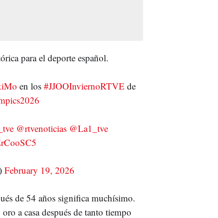
rica para el deporte español.
kiMo
en los
#JJOOInviernoRTVE
de
mpics2026
_tve
@rtvenoticias
@La1_tve
8ErCooSC5
e)
February 19, 2026
pués de 54 años significa muchísimo.
 oro a casa después de tanto tiempo