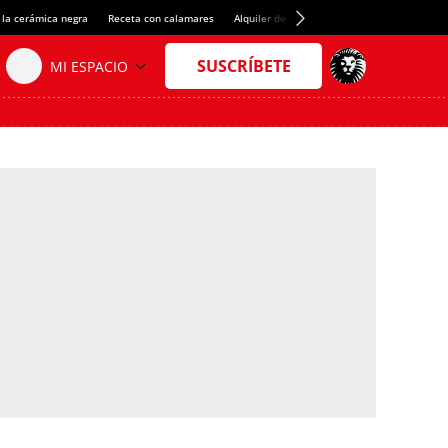
 la cerámica negra
Receta con calamares
Alquiler de habitaciones en España
Créd