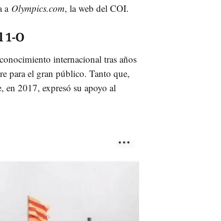
a a
Olympics.com
, la web del COI.
l 1-O
econocimiento internacional tras años
e para el gran público. Tanto que,
e, en 2017, expresó su apoyo al