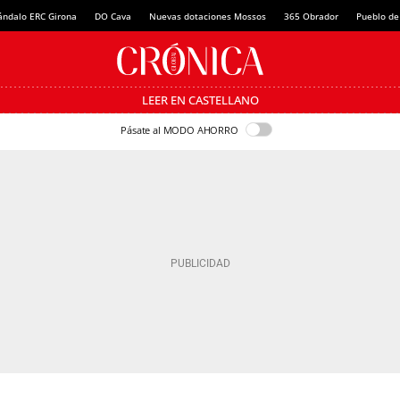
ándalo ERC Girona
DO Cava
Nuevas dotaciones Mossos
365 Obrador
Pueblo de
LEER EN CASTELLANO
Pásate al MODO AHORRO