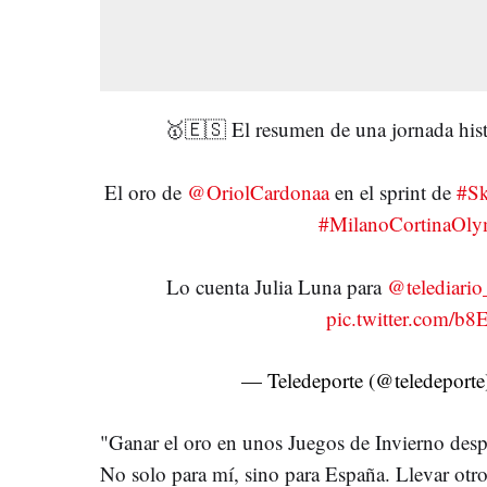
🥇🇪🇸 El resumen de una jornada histó
El oro de
@OriolCardonaa
en el sprint de
#S
#MilanoCortinaOly
Lo cuenta Julia Luna para
@telediario
pic.twitter.com/b
— Teledeporte (@teledeport
"
Ganar el oro en unos Juegos de Invierno des
No solo para mí, sino para España. Llevar otro