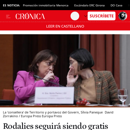
ES NOTICIA:
Promoción inmobiliaria Menorca
Escándalo ERC Girona
DO Cava
N
LEER EN CASTELLANO
Pásate al MODO AHORRO
La 'consellera' de Territorio y portavoz del Govern, Sílvia Paneque
David
Zorrakino / Europa Press
Europa Press
Rodalies seguirá siendo gratis