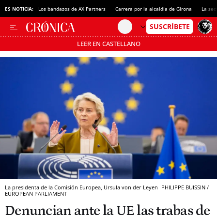
ES NOTICIA:
Los bandazos de AX Partners
Carrera por la alcaldía de Girona
La sec
LEER EN CASTELLANO
Pásate al MODO AHORRO
La presidenta de la Comisión Europea, Ursula von der Leyen
PHILIPPE BUISSIN /
EUROPEAN PARLIAMENT
Denuncian ante la UE las trabas de