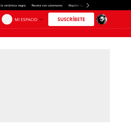
 la cerámica negra
Receta con calamares
Alquiler de habitaciones en España
Créd