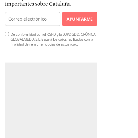
importantes sobre Cataluña
APUNTARME
De conformidad con el RGPD y la LOPDGDD, CRÓNICA
GLOBALMEDIA S.L. tratará los datos facilitados con la
finalidad de remitirle noticias de actualidad.