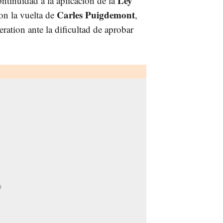
Ley
ontinuidad a la aplicación de la
Carles Puigdemont
on la vuelta de
,
ration ante la dificultad de aprobar