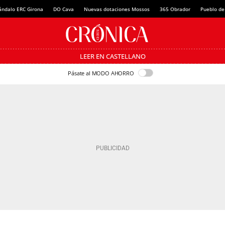
ándalo ERC Girona
DO Cava
Nuevas dotaciones Mossos
365 Obrador
Pueblo de
LEER EN CASTELLANO
Pásate al MODO AHORRO