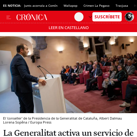
ES NOTICIA:
Junts acorrala a Comín
Wallapop
Crimen La Pegaso
Tracjusa
H
LEER EN CASTELLANO
Pásate al MODO AHORRO
El 'conseller' de la Presidencia de la Generalitat de Cataluña, Albert Dalmau
Lorena Sopêna / Europa Press
La Generalitat activa un servicio de