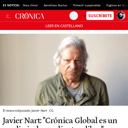
ES NOTICIA:
'Ikea chino'
Aerolínea Starlux
'Fintech' suspendida
Fugitivo en Sitg
LEER EN CASTELLANO
Pásate al MODO AHORRO
El exeurodiputado Javier Nart
CG
Javier Nart: "Crónica Global es un