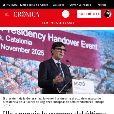
ES NOTICIA:
Junts acorrala a Comín
Wallapop
Crimen La Pegaso
Tracjusa
H
LEER EN CASTELLANO
Pásate al MODO AHORRO
El president de la Generalitat, Salvador Illa, durante el acto de traspaso de
presidencia de la Alianza de Regiones Europeas de Semiconductores
Europa
Press