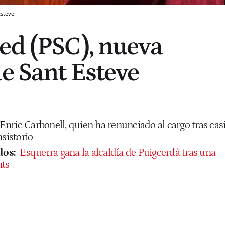
Esteve
ed (PSC), nueva
de Sant Esteve
a Enric Carbonell, quien ha renunciado al cargo tras cas
nsistorio
dos:
Esquerra gana la alcaldía de Puigcerdà tras una
nts