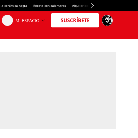
 la cerámica negra
Receta con calamares
Alquiler de habitaciones en España
Créd