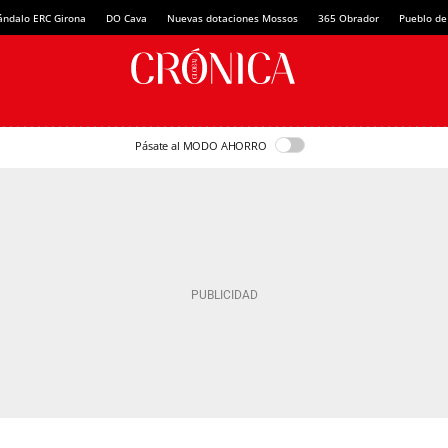
ándalo ERC Girona
DO Cava
Nuevas dotaciones Mossos
365 Obrador
Pueblo de
Pásate al MODO AHORRO