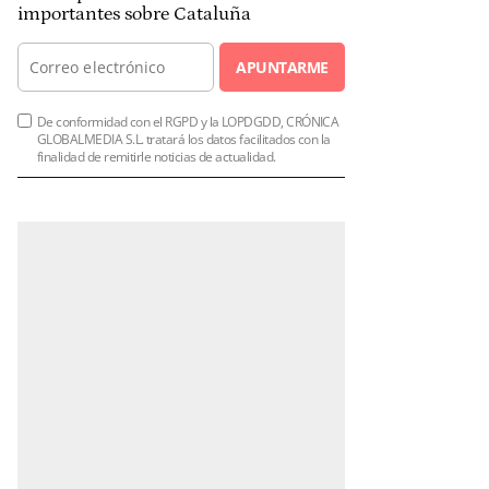
importantes sobre Cataluña
APUNTARME
De conformidad con el RGPD y la LOPDGDD, CRÓNICA
GLOBALMEDIA S.L. tratará los datos facilitados con la
finalidad de remitirle noticias de actualidad.