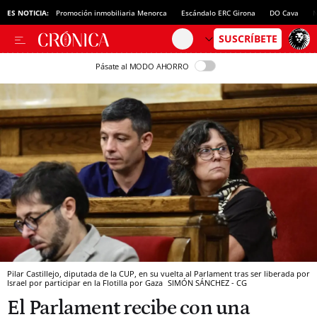
ES NOTICIA:
Promoción inmobiliaria Menorca
Escándalo ERC Girona
DO Cava
N
Pásate al MODO AHORRO
Pilar Castillejo, diputada de la CUP, en su vuelta al Parlament tras ser liberada por
Israel por participar en la Flotilla por Gaza
SIMÓN SÁNCHEZ - CG
El Parlament recibe con una