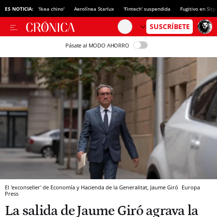
ES NOTICIA:
'Ikea chino'
Aerolínea Starlux
'Fintech' suspendida
Fugitivo en Sitg
Pásate al MODO AHORRO
El 'exconseller' de Economía y Hacienda de la Generalitat, Jaume Giró
Europa
Press
La salida de Jaume Giró agrava la