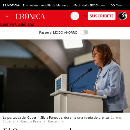
ES NOTICIA:
Promoción inmobiliaria Menorca
Escándalo ERC Girona
DO Cava
N
Leer en Castellano
Pásate al MODO AHORRO
La portavoz del Govern, Sílvia Paneque, durante una rueda de prensa
Lorena
Sopêna
Europa Press
Barcelona