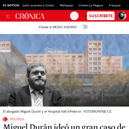
ES NOTICIA:
Junts acorrala a Comín
Wallapop
Crimen La Pegaso
Tracjusa
H
Pásate al MODO AHORRO
El abogado Miguel Durán y el Hospital Vall d'Hebron
FOTOMONTAJE CG
POLÍTICA
Miguel Durán ideó un gran caso de