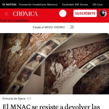
ES NOTICIA:
Promoción inmobiliaria Menorca
Escándalo ERC Girona
DO Cava
N
Leer en Castellano
Pásate al MODO AHORRO
Pinturas de Sijena
EFE
El MNAC se resiste a devolver las