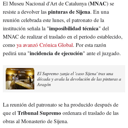
MNAC
El Museu Nacional d'Art de Catalunya (
) se
pinturas de Sijena
resiste a devolver las
. En una
reunión celebrada este lunes, el patronato de la
imposibilidad técnica
institución señala la "
" del
MNAC de realizar el traslado en el periodo establecido,
como
ya avanzó Crónica Global
. Por esta razón
incidencia de ejecución
pedirá
una "
" ante el juzgado.
El Supremo zanja el 'caso Sijena' tras una
década y avala la devolución de las pinturas a
Aragón
La reunión del patronato se ha producido después de
Tribunal Supremo
que el
ordenara el traslado de las
obras al Monasterio de Sijena.