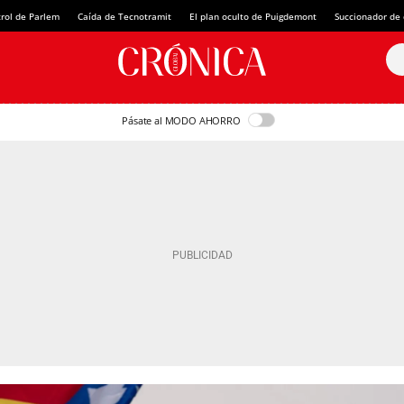
rol de Parlem
Caída de Tecnotramit
El plan oculto de Puigdemont
Succionador de c
Pásate al MODO AHORRO