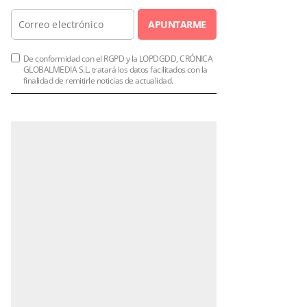
APUNTARME
De conformidad con el RGPD y la LOPDGDD, CRÓNICA
GLOBALMEDIA S.L. tratará los datos facilitados con la
finalidad de remitirle noticias de actualidad.