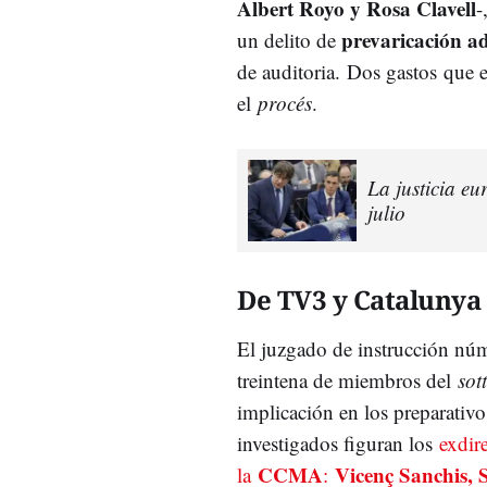
Albert Royo y Rosa Clavell
-
prevaricación a
un delito de
de auditoria.
Dos gastos que el
el
procés
.
La justicia eu
julio
De TV3 y Catalunya 
El juzgado de instrucción núm
treintena de miembros del
sot
implicación en los preparativos
investigados figuran los
exdir
CCMA
Vicenç Sanchis, 
la
: