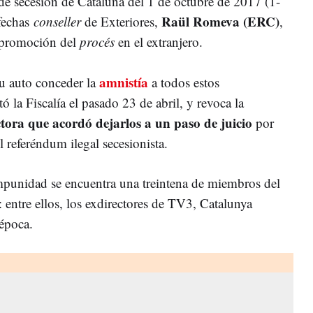
 de secesión de Cataluña del 1 de octubre de 2017 (1-
Raül Romeva (ERC)
 fechas
conseller
de Exteriores,
,
a promoción del
procés
en el extranjero.
amnistía
su auto conceder la
a todos estos
tó la Fiscalía el pasado 23 de abril, y revoca la
ctora que acordó dejarlos a un paso de juicio
por
l referéndum ilegal secesionista.
 impunidad se encuentra una treintena de miembros del
: entre ellos, los exdirectores de TV3, Catalunya
época.