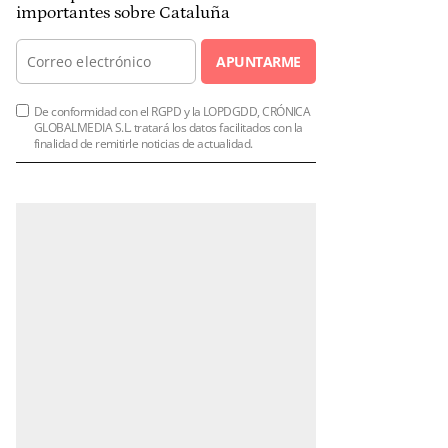
importantes sobre Cataluña
APUNTARME
De conformidad con el RGPD y la LOPDGDD, CRÓNICA
GLOBALMEDIA S.L. tratará los datos facilitados con la
finalidad de remitirle noticias de actualidad.