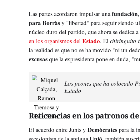
fundación
Las partes acordaron impulsar una
para Borràs
y "libertad" para seguir siendo ul
núcleo duro del partido, que ahora se dedica a
Estado
en los organismos del
. El
chiringuito
d
la realidad es que no se ha movido "ni un ded
excusas
que la expresidenta pone en duda, "m
Los peones que ha colocado Pu
Estado
Reticencias en los patronos d
Demòcrates
El acuerdo entre Junts y
para la i
Unió
secesionista de la antigua
, también suscr