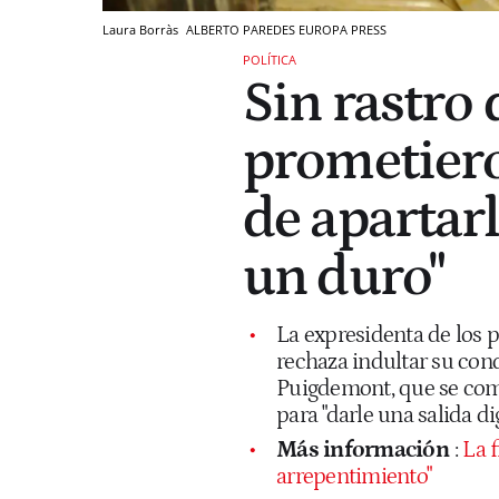
Laura Borràs
ALBERTO PAREDES
EUROPA PRESS
POLÍTICA
Sin rastro 
prometiero
de apartarl
un duro"
La expresidenta de los p
rechaza indultar su con
Puigdemont, que se com
para "darle una salida d
Más información
:
La f
arrepentimiento"