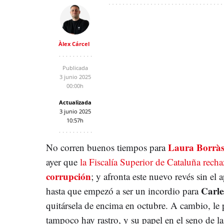
Àlex Cárcel
Publicada
3 junio 2025
00:00h
Actualizada
3 junio 2025
10:57h
Laura Borrà
No corren buenos tiempos para
ayer que
la Fiscalía Superior de Cataluña recha
corrupción
; y afronta este nuevo revés sin el 
Carl
hasta que empezó a ser un incordio para
quitársela de encima en octubre. A cambio, l
tampoco hay rastro, y su papel en el seno de la