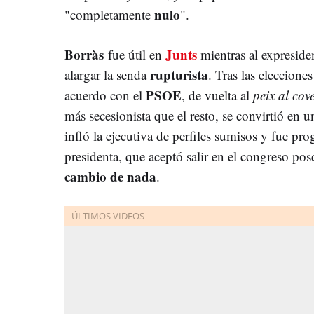
nulo
"completamente
".
Borràs
Junts
fue útil en
mientras al expreside
rupturista
alargar la senda
. Tras las eleccione
PSOE
acuerdo con el
, de vuelta al
peix al cov
más secesionista que el resto, se convirtió en
infló la ejecutiva de perfiles sumisos y fue pr
presidenta, que aceptó salir en el congreso po
cambio de nada
.