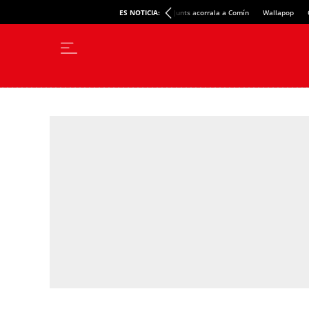
ES NOTICIA:
Junts acorrala a Comín
Wallapop