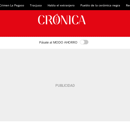
Crimen La Pegaso
Tracjusa
Habla el extranjero
Pueblo de la cerámica negra
Re
Pásate al MODO AHORRO