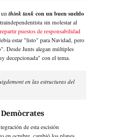
think tank
con un buen sueldo
, un
traindependentista sin molestar al
repartir puestos de responsabilidad
ebía estar "listo" para Navidad, pero
o". Desde Junts alegan múltiples
uy decepcionada" con el tema.
igdemont en las estructuras del
e Demòcrates
ntegración de esta escisión
ito en octubre, cambió los planes