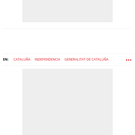
CATALUÑA
INDEPENDENCIA
GENERALITAT DE CATALUÑA
BILINGÜISMO
NACIONALISMO
LENGUA CATALANA
LENGUA CASTELLANA
PROCÉS
MULTA
PLATAFORMA PER LA LLENGUA
MULTAS