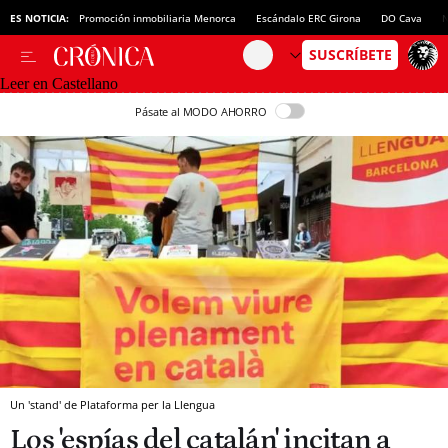
ES NOTICIA:
Promoción inmobiliaria Menorca
Escándalo ERC Girona
DO Cava
N
Leer en Castellano
Pásate al MODO AHORRO
Un 'stand' de Plataforma per la Llengua
Los 'espías del catalán' incitan a